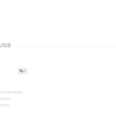
АЛОВ
0
тся ключевым
колько
ость,...