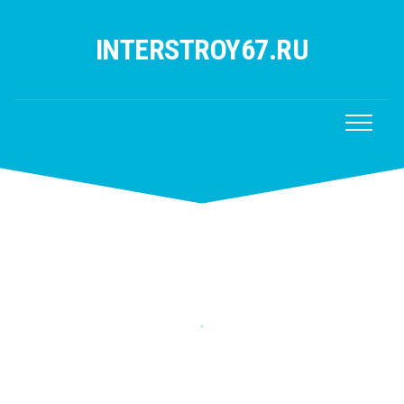
Перейти
к
INTERSTROY67.RU
содержанию