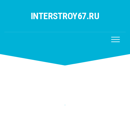
Перейти
к
INTERSTROY67.RU
содержанию