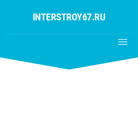
Перейти
к
INTERSTROY67.RU
содержанию