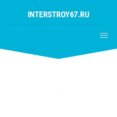
Перейти
к
INTERSTROY67.RU
содержанию