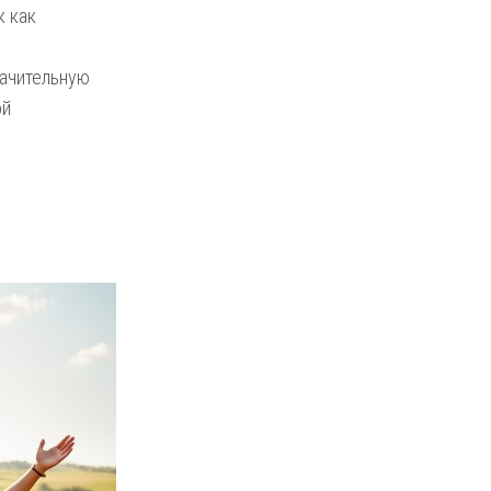
к как
начительную
ой