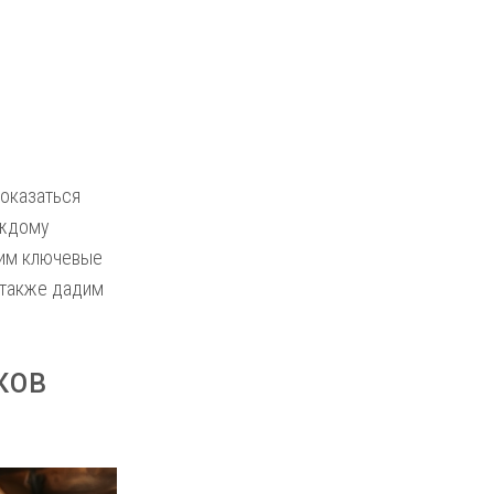
оказаться
аждому
рим ключевые
 также дадим
ков