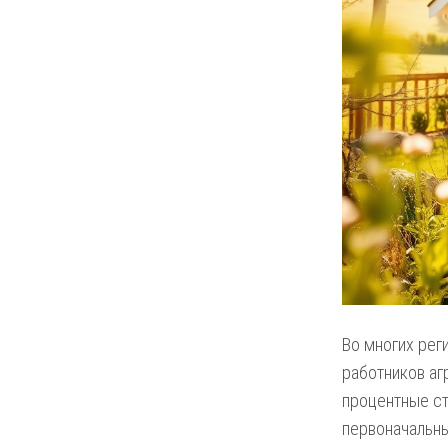
Во многих рег
работников аг
процентные ст
первоначальны