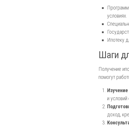
Программы
условиях.
Специальн
Государст
Ипотеку д
Шаги дл
Получение ипо
помогут работ
Изучение
и условий
Подготов
доход, кр
Консульт