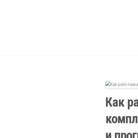
Как р
компл
и про