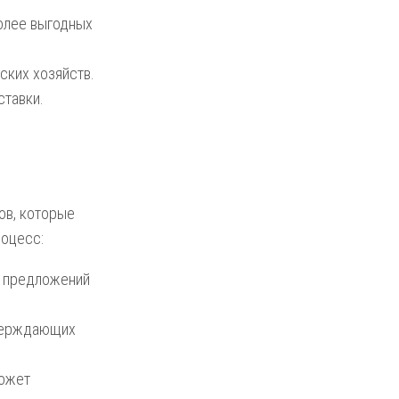
олее выгодных
ских хозяйств.
ставки.
ов, которые
роцесс:
 предложений
верждающих
ожет