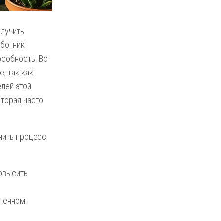
олучить
аботник
собность. Во-
, так как
лей этой
оторая часто
жнить процесс
овысить
шленном